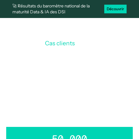
🚀 Résultats du baromètre national de la
Découvrir
maturité Data & IA des DSI
Cas clients
PHIDA
/
PHIDA dématérialise ses factures
fournisseurs avec Efalia
50 000