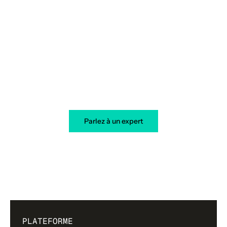
Votre transformation démarre
aujourd’hui
Parlez à un expert
PLATEFORME