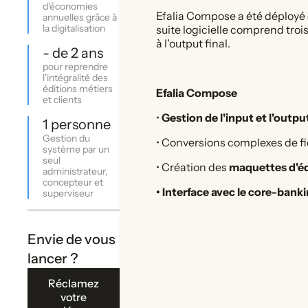
d'économies
Efalia Compose a été déployé 
annuelles grâce à
la digitalisation
suite logicielle comprend tro
à l'output final.
- de 2 ans
pour reprendre
l'intégralité des
éditions métiers
Efalia Compose
et clients
•
Gestion de l'input et l'outpu
1 personne
Gestion du
• Conversions complexes de fi
système par un
seul
• Création des
maquettes d'éd
administrateur,
concepteur et
• Interface avec le core-bank
superviseur
Envie de vous
lancer ?
Réclamez
votre