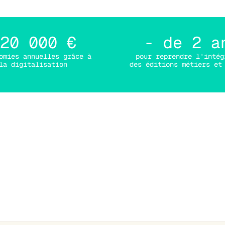
20 000 €
- de 2 a
omies annuelles grâce à
pour reprendre l'intég
la digitalisation
des éditions métiers et