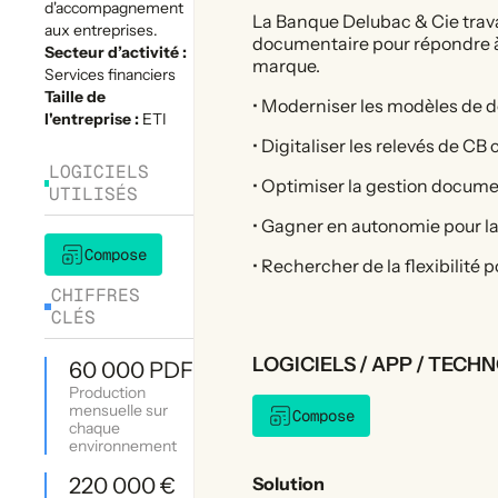
d'accompagnement
La Banque Delubac & Cie travai
aux entreprises.
documentaire pour répondre à 
Secteur d’activité :
marque.
Services financiers
Taille de
• Moderniser les modèles de 
l'entreprise :
ETI
• Digitaliser les relevés de 
LOGICIELS
• Optimiser la gestion docum
UTILISÉS
• Gagner en autonomie pour l
Compose
• Rechercher de la flexibilité
CHIFFRES
CLÉS
LOGICIELS / APP / TECH
60 000 PDF
Production
mensuelle sur
Compose
chaque
environnement
Solution
220 000 €