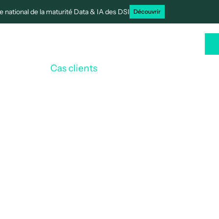
 national de la maturité Data & IA des DSI
Découvrir
rtenaires
Cas clients
Ressources
FR
Cas clients
Banque Delubac
/
ubac & Cie digitali
taires avec Efalia