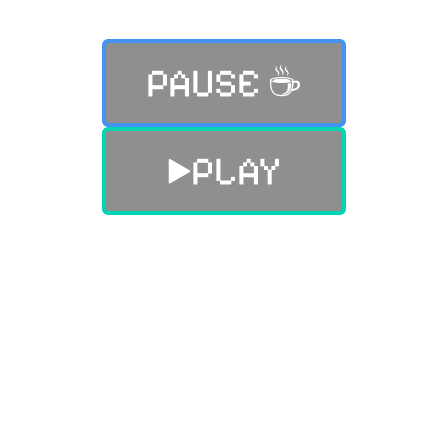
PAUSE ☕️
PLAY