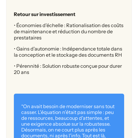
Retour sur investissement
• Économies d'échelle : Rationalisation des coûts
de maintenance et réduction du nombre de
prestataires
• Gains d'autonomie : Indépendance totale dans
la conception et le stockage des documents RH
• Pérennité : Solution robuste conçue pour durer
20 ans
“On avait besoin de moderniser sans tout
casser. L'équation n'était pas simple : peu
de ressources, beaucoup d'attentes, et
une exigence absolue sur la robustesse.
Désormais, on ne court plus après les
documents, ni après l'info. Tout est là,