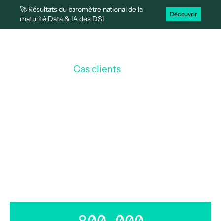
🚀 Résultats du baromètre national de la
Découvrir
maturité Data & IA des DSI
Cas clients
AIAM
/
L'AIAM optimise la traçabilité
animale avec Efalia ECM
800 000