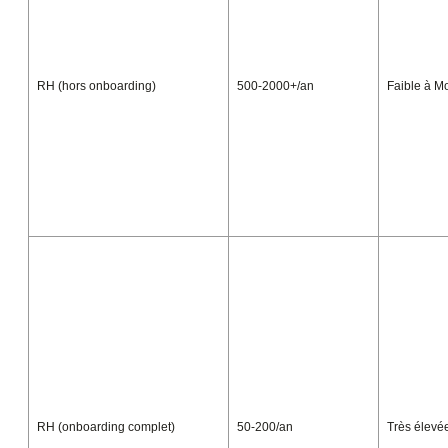
RH (hors onboarding)
500-2000+/an
Faible à 
RH (onboarding complet)
50-200/an
Très élevé