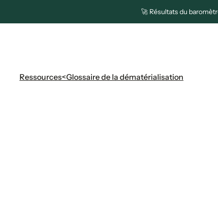
🚀 Résultats du baromètre
Plateforme
Solutions
Pa
Ressources
<
Glossaire de la dématérialisation
Glossaire de l