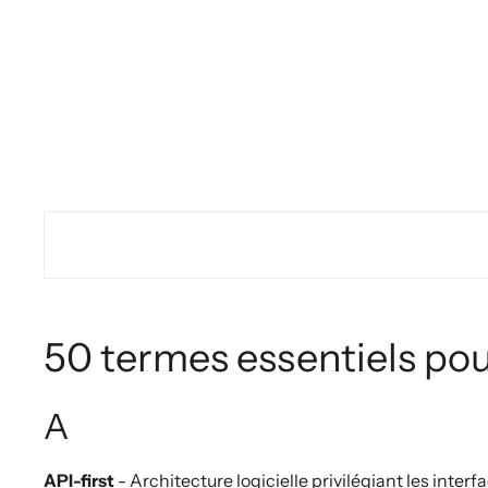
dématérialisa
50 termes essentiels po
A
API-first
- Architecture logicielle privilégiant les in