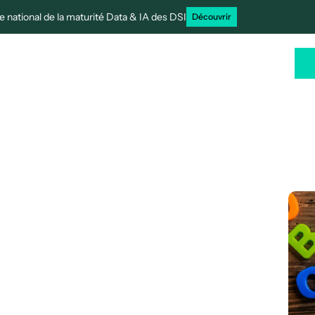
 national de la maturité Data & IA des DSI
Découvrir
rtenaires
Cas clients
Ressources
FR
a