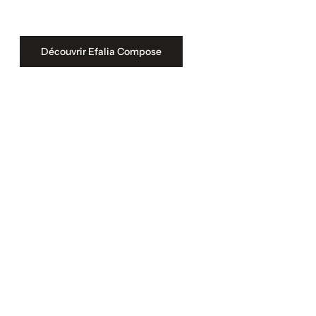
Découvrir Efalia Compose
Votre transformation démarre
aujourd’hui