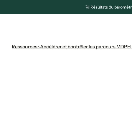
🚀 Résultats du baromètre
Plateforme
Solutions
Pa
Ressources
<
Accélérer et contrôler les parcours MDPH 
Accélérer et c