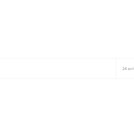
IA dans la GED
24 avr