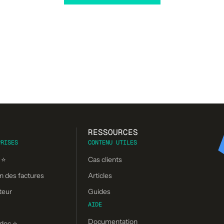
RESSOURCES
PRISES
CONTENU UTILES
 ⭐
Cas clients
n des factures
Articles
teur
Guides
AIDE
Documentation
doc ⭐️