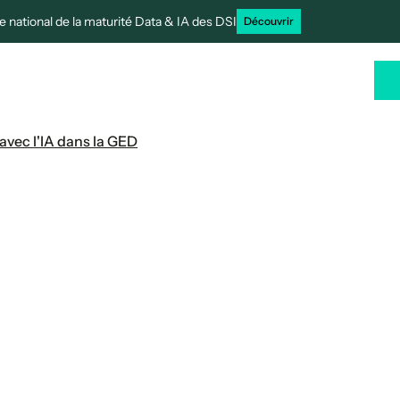
 national de la maturité Data & IA des DSI
Découvrir
rtenaires
Cas clients
Ressources
FR
avec l'IA dans la GED
ontrôler les parcou