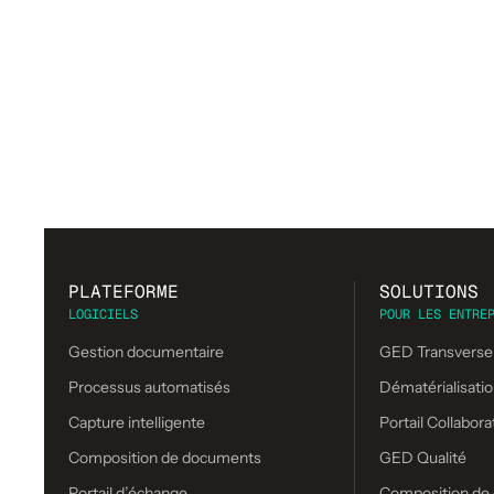
PLATEFORME
SOLUTIONS
LOGICIELS
POUR LES ENTRE
Gestion documentaire
GED Transverse
Processus automatisés
Dématérialisatio
Capture intelligente
Portail Collabora
Composition de documents
GED Qualité
Portail d’échange
Composition de 