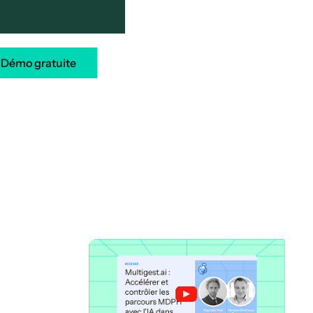
Démo gratuite
rs