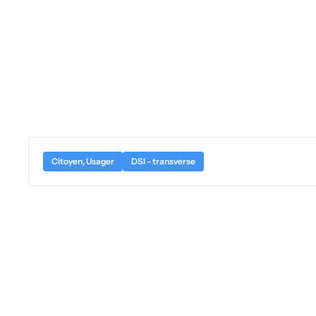
MDPH avec l'
Citoyen, Usager
DSI - transverse