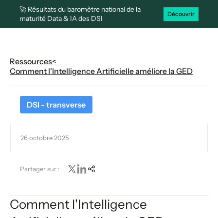
🚀 Résultats du baromètre national de la
Découvrir
maturité Data & IA des DSI
Ressources
<
Comment l'Intelligence Artificielle améliore la GED
DSI - transverse
26 octobre 2025
Partager sur :
Comment l'Intelligence