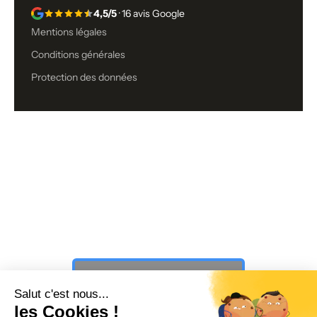
4,5/5
· 16 avis Google
Mentions légales
Conditions générales
Protection des données
Vous n’avez toujours pas trouvé ce
que vous cherchiez ?
PAUSE ☕️