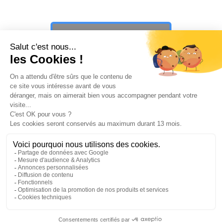
que vous cherchiez ?
PAUSE ☕️
PLAY