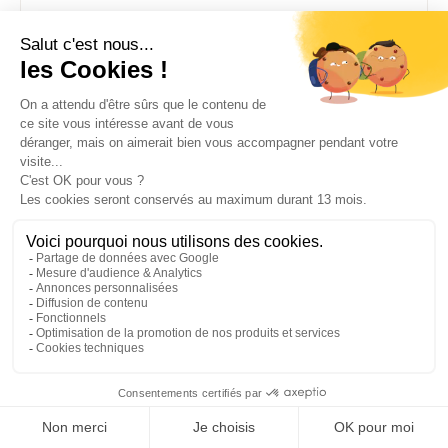
DSI - transverse
19 juin 2026
Comparatif des meilleurs logiciels de GED
Français en 2026
Ce comparatif analyse les 10 meilleurs logiciels de GED
français 2026 sur 6 critères décisifs (adoption,
transversalité, droits, intégrations, recherche,
hébergement). Le guide inclut un tableau comparatif
détaillé et des grilles d'arbitrage par profil pour choisir la
solution adaptée à votre organisation.
Lire l’article