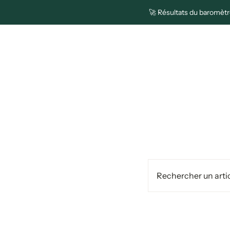
🚀 Résultats du baromètre
Plateforme
Solutions
Pa
R