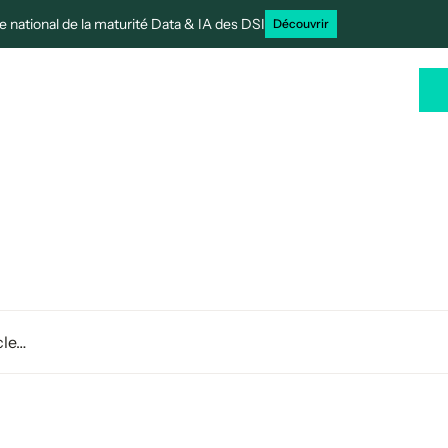
 national de la maturité Data & IA des DSI
Découvrir
rtenaires
Cas clients
Ressources
FR
ésultats de recherc