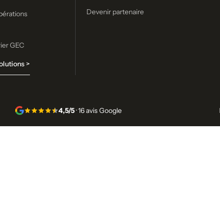
Devenir partenaire
bérations
rier GEC
olutions >
4,5/5
· 16 avis Google
oujours pas trouvé ce que vo