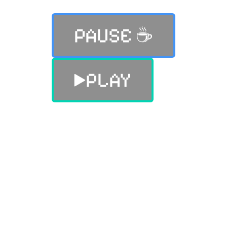
PAUSE ☕️
PLAY