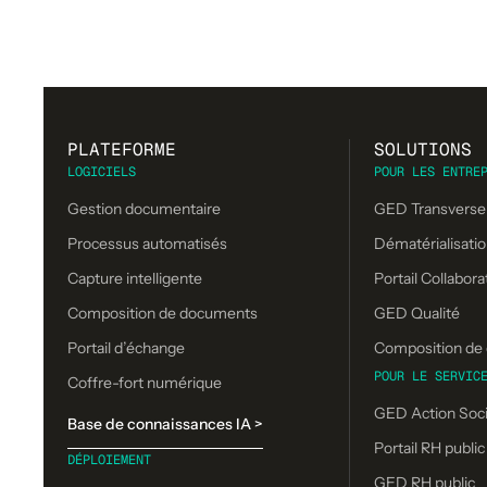
PLATEFORME
SOLUTIONS
LOGICIELS
POUR LES ENTRE
Gestion documentaire
GED Transverse
Processus automatisés
Dématérialisatio
Capture intelligente
Portail Collabora
Composition de documents
GED Qualité
Portail d’échange
Composition de 
POUR LE SERVIC
Coffre-fort numérique
GED Action Soci
Base de connaissances IA >
Portail RH public
DÉPLOIEMENT
GED RH public