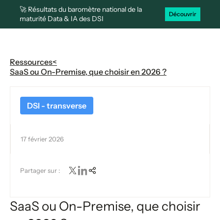
🚀 Résultats du baromètre national de la
Découvrir
maturité Data & IA des DSI
Ressources
<
SaaS ou On-Premise, que choisir en 2026 ?
DSI - transverse
17 février 2026
Partager sur :
SaaS ou On-Premise, que choisir