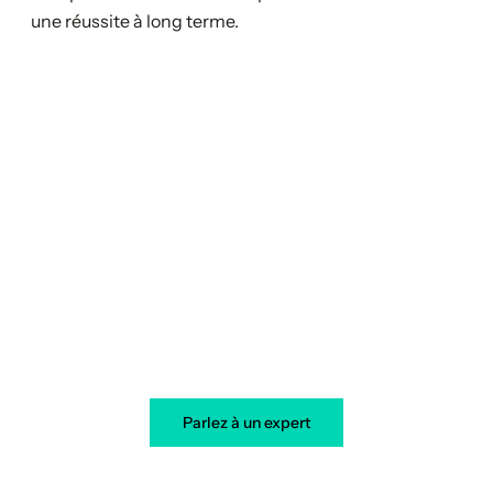
une réussite à long terme.
Votre transformation démarre
aujourd’hui
Parlez à un expert